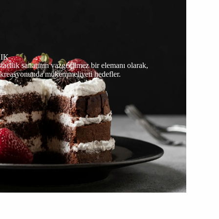
IK
tacılık sanatının vazgeçilmez bir elemanı olarak,
sta kreasyonunda mükemmeliyeti hedefler.