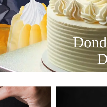
Dondo
D