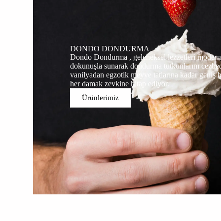
DONDO DONDURMA
Dondo Dondurma , geleneksel lezzetleri modern 
dokunuşla sunarak dondurma tutkunlarını cezbed
vanilyadan egzotik meyve tatlarına kadar geniş b
her damak zevkine hitap ediyor.
Ürünlerimiz